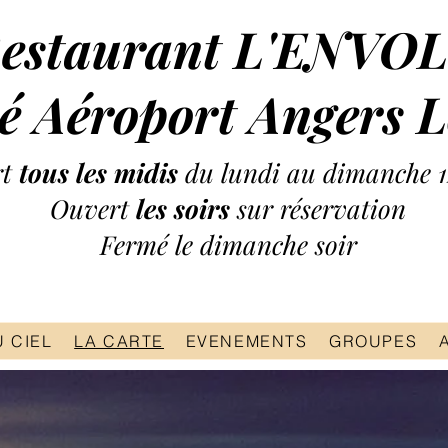
estaurant L'ENVOL
 Aéroport Angers L
rt
tous les midis
du lundi au dimanche 
Ouvert
les soirs
sur réservation
Fermé le dimanche soir
Téléphone : 06.19.66.35.60
 CIEL
LA CARTE
EVENEMENTS
GROUPES