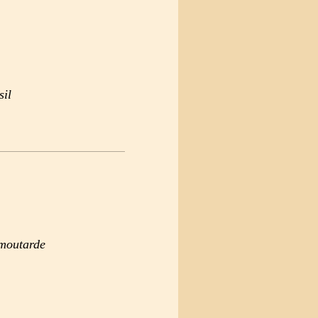
sil
 moutarde