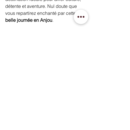
détente et aventure. Nul doute que 
vous repartirez enchanté par cette 
belle journée en Anjou
.
En fonction des horaires d’ouverture 
du musée
, vous pouvez bien entendu 
commencer par la randonnée puis 
continuer avec le repas au restaurant 
L’ENVOL pour finir par le musée.
N'oubliez pas de réserver votre table 
au restaurant pour que nous vous 
attendions !
Vers la page CONTACT